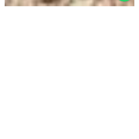
BONATO
Preventivo Carroattrezzi Veicolo
a Borgaro Torinese
Soccorso Stradale h24
Carro Attrezzi Traino Veicolo
Riparazioni Meccaniche
Sostituzione Batteria
Rottamazione Veicoli
Preventivo Carroattrezzi Veicolo Borgaro
Torinese