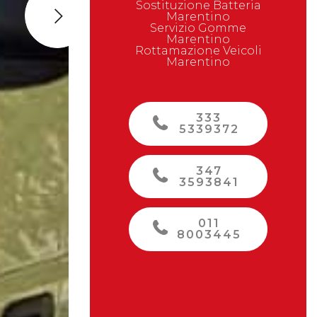
Sostituzione Batteria
Marentino
Next
Servizio Gomme
Marentino
Rottamazione Veicoli
Marentino
333
5339372
347
3593841
011
8003445