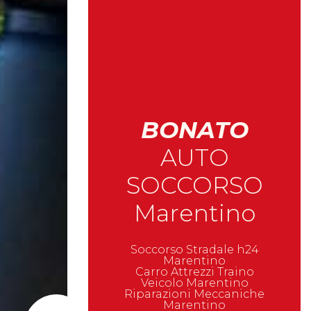
BONATO
AUTO
SOCCORSO
Marentino
Soccorso Stradale h24
Marentino
Carro Attrezzi Traino
Veicolo Marentino
Riparazioni Meccaniche
Marentino