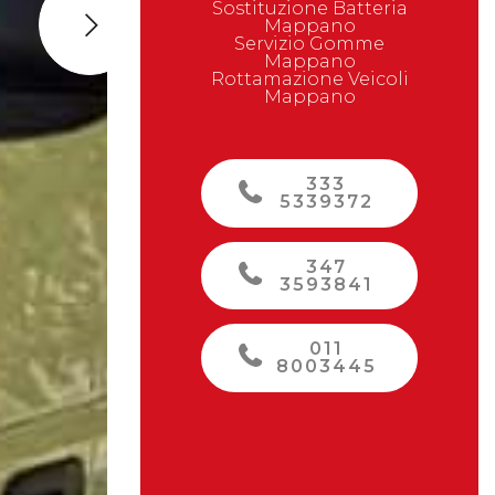
Sostituzione Batteria
Mappano
Next
Servizio Gomme
Mappano
Rottamazione Veicoli
Mappano
333
5339372
347
3593841
011
8003445