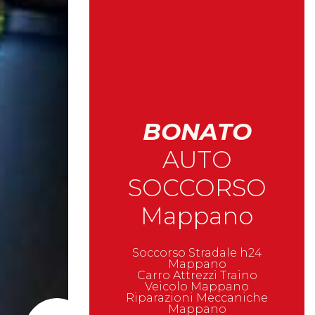
BONATO
AUTO
SOCCORSO
Mappano
Soccorso Stradale h24
Mappano
Carro Attrezzi Traino
Veicolo Mappano
Riparazioni Meccaniche
Mappano