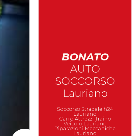
BONATO
AUTO
SOCCORSO
Lauriano
Soccorso Stradale h24
Lauriano
Carro Attrezzi Traino
Veicolo Lauriano
Riparazioni Meccaniche
Lauriano