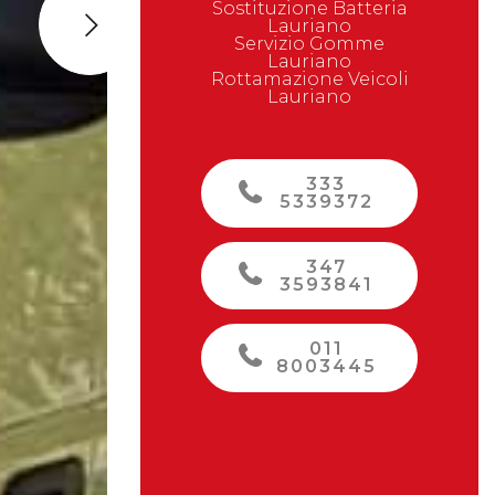
Sostituzione Batteria
Lauriano
Next
Servizio Gomme
Lauriano
Rottamazione Veicoli
Lauriano
333
5339372
347
3593841
011
8003445